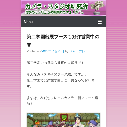
カメラ・スタジオ研究所
両校のカメ研からの御案内ですよ！ﾀﾌﾞﾝ。
第1メニュー
コンテンツへ移動
Menu
第二学園出展ブースも好評営業中の
巻
Posted on
2013年11月28日
by
キャラフレ
第二学園での営業も連夜の大盛況です！
そんなカメスタ研のブース紹介ですが、
第二学園では翔愛学園と若干異なっておりま
す。
まずは、友だちフレームカメラに新フレーム追
加！