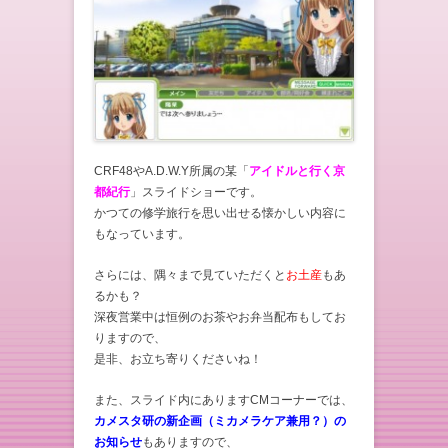
CRF48やA.D.W.Y所属の某「
アイドルと行く京
都紀行
」スライドショーです。
かつての修学旅行を思い出せる懐かしい内容に
もなっています。
さらには、隅々まで見ていただくと
お土産
もあ
るかも？
深夜営業中は恒例のお茶やお弁当配布もしてお
りますので、
是非、お立ち寄りくださいね！
また、スライド内にありますCMコーナーでは、
カメスタ研の新企画（ミカメラケア兼用？）の
お知らせ
もありますので、